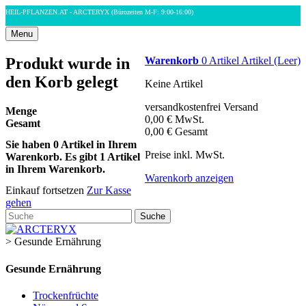
HEIL-PFLANZEN.AT - ARCTERYX
(Bürozeiten M-F: 9:00-16:00)
Menu
Produkt wurde in
Warenkorb
0
Artikel
Artikel
(Leer)
den Korb gelegt
Keine Artikel
versandkostenfrei
Versand
Menge
0,00 €
MwSt.
Gesamt
0,00 €
Gesamt
Sie haben
0
Artikel in Ihrem
Preise inkl. MwSt.
Warenkorb.
Es gibt 1 Artikel
in Ihrem Warenkorb.
Warenkorb anzeigen
Einkauf fortsetzen
Zur Kasse
gehen
Suche
>
Gesunde Ernährung
Gesunde Ernährung
Trockenfrüchte