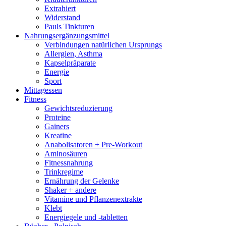
Extrahiert
Widerstand
Pauls Tinkturen
Nahrungsergänzungsmittel
Verbindungen natürlichen Ursprungs
Allergien, Asthma
Kapselpräparate
Energie
Sport
Mittagessen
Fitness
Gewichtsreduzierung
Proteine
Gainers
Kreatine
Anabolisatoren + Pre-Workout
Aminosäuren
Fitnessnahrung
Trinkregime
Ernährung der Gelenke
Shaker + andere
Vitamine und Pflanzenextrakte
Klebt
Energiegele und -tabletten