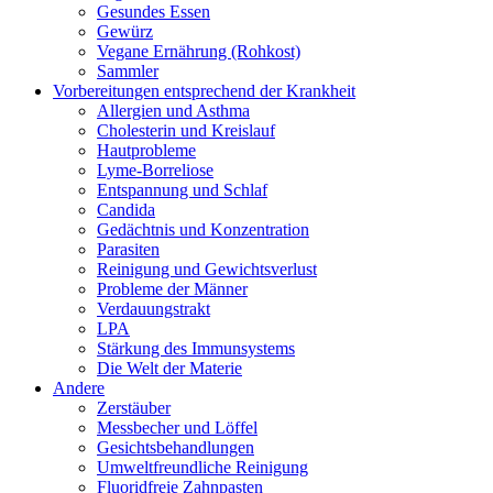
Gesundes Essen
Gewürz
Vegane Ernährung (Rohkost)
Sammler
Vorbereitungen entsprechend der Krankheit
Allergien und Asthma
Cholesterin und Kreislauf
Hautprobleme
Lyme-Borreliose
Entspannung und Schlaf
Candida
Gedächtnis und Konzentration
Parasiten
Reinigung und Gewichtsverlust
Probleme der Männer
Verdauungstrakt
LPA
Stärkung des Immunsystems
Die Welt der Materie
Andere
Zerstäuber
Messbecher und Löffel
Gesichtsbehandlungen
Umweltfreundliche Reinigung
Fluoridfreie Zahnpasten