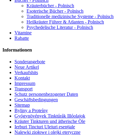
Bücher - Polnisch
Kräuterbücher - Polnisch
Esoterische Bücher - Polnisch
Traditionelle medizinische Systeme - Polnisch
Heilkräuter Führer & Atlanten - Polnisch
Psychedelische Literatur - Polnisch
Vitamine
Rabatte
Informationen
Sonderangebote
Neue Artikel
Verkaufshits
Kontakt
Impressum
Transport
Schutz personenbezogener Daten
Geschäftsbedingungen
Sitemap
Byliny a Proteíny
Gyógynövények Tinktúrák Illóolajok
Kräuter Tinkturen und ätherische Öle
Ierburi Tincturi Uleiuri esențiale
Nalewki ziołowe i olejki eteryczne