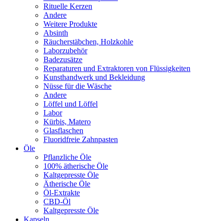
Rituelle Kerzen
Andere
Weitere Produkte
Absinth
Räucherstäbchen, Holzkohle
Laborzubehör
Badezusätze
Reparaturen und Extraktoren von Flüssigkeiten
Kunsthandwerk und Bekleidung
Nüsse für die Wäsche
Andere
Löffel und Löffel
Labor
Kürbis, Matero
Glasflaschen
Fluoridfreie Zahnpasten
Öle
Pflanzliche Öle
100% ätherische Öle
Kaltgepresste Öle
Ätherische Öle
Öl-Extrakte
CBD-Öl
Kaltgepresste Öle
Kapseln