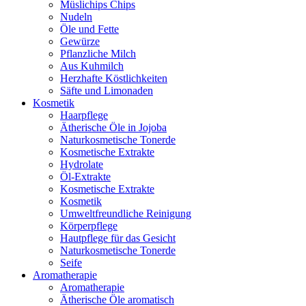
Müslichips Chips
Nudeln
Öle und Fette
Gewürze
Pflanzliche Milch
Aus Kuhmilch
Herzhafte Köstlichkeiten
Säfte und Limonaden
Kosmetik
Haarpflege
Ätherische Öle in Jojoba
Naturkosmetische Tonerde
Kosmetische Extrakte
Hydrolate
Öl-Extrakte
Kosmetische Extrakte
Kosmetik
Umweltfreundliche Reinigung
Körperpflege
Hautpflege für das Gesicht
Naturkosmetische Tonerde
Seife
Aromatherapie
Aromatherapie
Ätherische Öle aromatisch