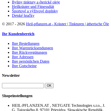
Byliny tinktury a éterické oleje
Heilkräuter und Fitnessdiät
Športové a výživové doplnky
Detské hračky
©
2017 - 2026
Heil-pflanzen.at - Kräuter | Tinkturen | ätherische Öle
Ihr Kundenbereich
Ihre Bestellungen
Ihre Warenrücksendungen
Ihre Rückvergütungen
Ihre Adressen
Ihre persönlichen Daten
Ihre Gutscheine
Newsletter
OK
Shopeinstellungen
HEIL-PFLANZEN.AT , NETGATE Technologies s.r.o., J.
G. Tajovského 8, 97101 Prievidza, Slowakische Republik,