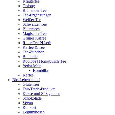
Kräutertee
Oolong
Blühender Tee
Tee-Ergänzungen
Weißer Tee
Schwarzer Tee
Blütentees
Magischer Tee
Grüner Kaffee
Roter Tee PU-erh
Kaffee & Tee
Tee-Zubehör
Bombille
Rooibos | Honigbusch-Tee
Yerba Mate
Bombillas
Kaffee
Bio-Lebensmittel
Glutenfrei
Fair-Trade-Produkte
Kekse und Süßigkeiten
Schokolade
Vegan
Rohkost
Leguminosen