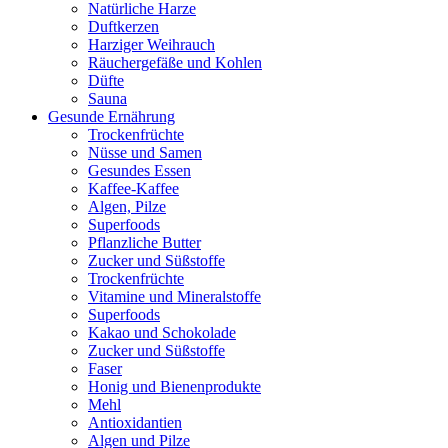
Natürliche Harze
Duftkerzen
Harziger Weihrauch
Räuchergefäße und Kohlen
Düfte
Sauna
Gesunde Ernährung
Trockenfrüchte
Nüsse und Samen
Gesundes Essen
Kaffee-Kaffee
Algen, Pilze
Superfoods
Pflanzliche Butter
Zucker und Süßstoffe
Trockenfrüchte
Vitamine und Mineralstoffe
Superfoods
Kakao und Schokolade
Zucker und Süßstoffe
Faser
Honig und Bienenprodukte
Mehl
Antioxidantien
Algen und Pilze