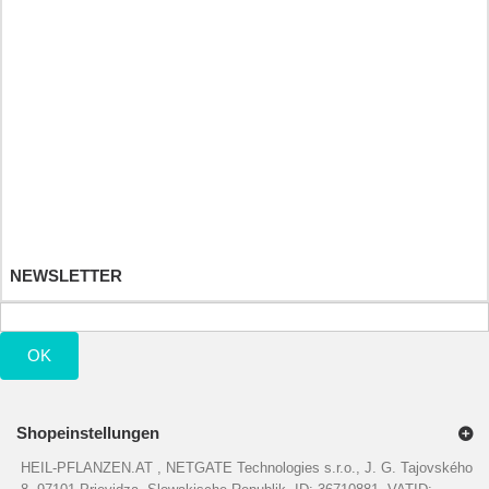
Detské hračky
Ihr Kundenbereich
Ihre Bestellungen
Ihre Warenrücksendungen
Ihre Rückvergütungen
Ihre Adressen
Ihre persönlichen Daten
Ihre Gutscheine
NEWSLETTER
OK
Shopeinstellungen
HEIL-PFLANZEN.AT , NETGATE Technologies s.r.o., J. G. Tajovského