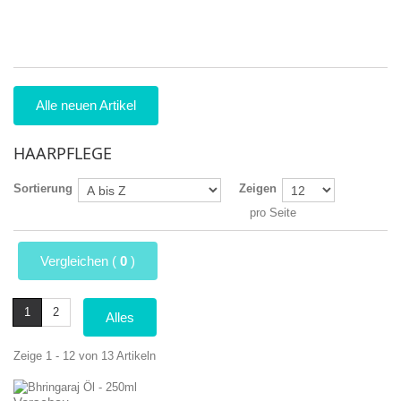
be
5
Alle neuen Artikel
HAARPFLEGE
Sortierung
Zeigen
pro Seite
Vergleichen (
0
)
1
2
Alles
Zeige 1 - 12 von 13 Artikeln