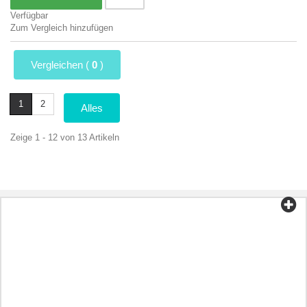
Verfügbar
Zum Vergleich hinzufügen
Vergleichen (
0
)
1
2
Alles
Zeige 1 - 12 von 13 Artikeln
Kategorien
Tee und Kaffee
Bio-Lebensmittel
Kosmetik
Aromatherapie