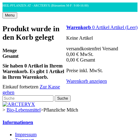
HEIL-PFLANZEN.AT - ARCTERYX
(Bürozeiten M-F: 9:00-16:00)
Menu
Produkt wurde in
Warenkorb
0
Artikel
Artikel
(Leer)
den Korb gelegt
Keine Artikel
versandkostenfrei
Versand
Menge
0,00 €
MwSt.
Gesamt
0,00 €
Gesamt
Sie haben
0
Artikel in Ihrem
Preise inkl. MwSt.
Warenkorb.
Es gibt 1 Artikel
in Ihrem Warenkorb.
Warenkorb anzeigen
Einkauf fortsetzen
Zur Kasse
gehen
Suche
>
Bio-Lebensmittel
>
Pflanzliche Milch
Informationen
Impressum