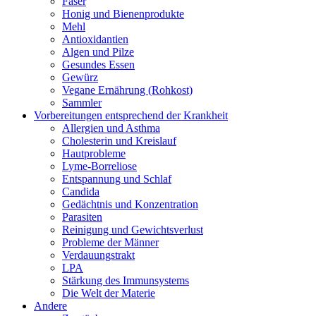
Faser
Honig und Bienenprodukte
Mehl
Antioxidantien
Algen und Pilze
Gesundes Essen
Gewürz
Vegane Ernährung (Rohkost)
Sammler
Vorbereitungen entsprechend der Krankheit
Allergien und Asthma
Cholesterin und Kreislauf
Hautprobleme
Lyme-Borreliose
Entspannung und Schlaf
Candida
Gedächtnis und Konzentration
Parasiten
Reinigung und Gewichtsverlust
Probleme der Männer
Verdauungstrakt
LPA
Stärkung des Immunsystems
Die Welt der Materie
Andere