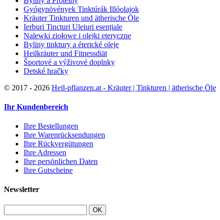
Byliny a Proteíny
Gyógynövények Tinktúrák Illóolajok
Kräuter Tinkturen und ätherische Öle
Ierburi Tincturi Uleiuri esențiale
Nalewki ziołowe i olejki eteryczne
Byliny tinktury a éterické oleje
Heilkräuter und Fitnessdiät
Športové a výživové doplnky
Detské hračky
©
2017 - 2026
Heil-pflanzen.at - Kräuter | Tinkturen | ätherische Öle
Ihr Kundenbereich
Ihre Bestellungen
Ihre Warenrücksendungen
Ihre Rückvergütungen
Ihre Adressen
Ihre persönlichen Daten
Ihre Gutscheine
Newsletter
OK