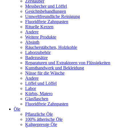
Zerstäuber
Messbecher und Löffel
Gesichtsbehandlungen
Umweltfreundliche Reinigung
Fluoridfreie Zahnpasten
Rituelle Kerzen
Andere
Weitere Produkte
Absinth
Räucherstäbchen, Holzkohle
Laborzubehör
Badezusätze
Reparaturen und Extraktoren von Flüssigkeiten
Kunsthandwerk und Bekleidung
Nüsse für die Wäsche
Andere
Löffel und Löffel
Labor
Kürbis, Matero
Glasflaschen
Fluoridfreie Zahnpasten
Öle
Pflanzliche Öle
100% ätherische Öle
Kaltgepresste Öle