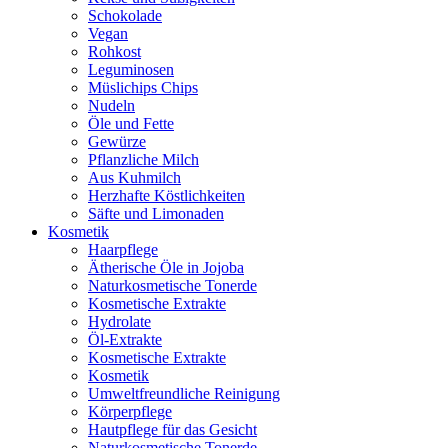
Schokolade
Vegan
Rohkost
Leguminosen
Müslichips Chips
Nudeln
Öle und Fette
Gewürze
Pflanzliche Milch
Aus Kuhmilch
Herzhafte Köstlichkeiten
Säfte und Limonaden
Kosmetik
Haarpflege
Ätherische Öle in Jojoba
Naturkosmetische Tonerde
Kosmetische Extrakte
Hydrolate
Öl-Extrakte
Kosmetische Extrakte
Kosmetik
Umweltfreundliche Reinigung
Körperpflege
Hautpflege für das Gesicht
Naturkosmetische Tonerde