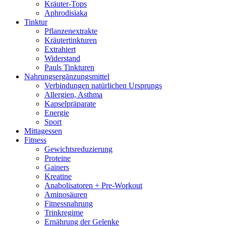
Kräuter-Tops
Aphrodisiaka
Tinktur
Pflanzenextrakte
Kräutertinkturen
Extrahiert
Widerstand
Pauls Tinkturen
Nahrungsergänzungsmittel
Verbindungen natürlichen Ursprungs
Allergien, Asthma
Kapselpräparate
Energie
Sport
Mittagessen
Fitness
Gewichtsreduzierung
Proteine
Gainers
Kreatine
Anabolisatoren + Pre-Workout
Aminosäuren
Fitnessnahrung
Trinkregime
Ernährung der Gelenke