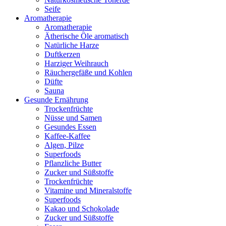
Seife
Aromatherapie
Aromatherapie
Ätherische Öle aromatisch
Natürliche Harze
Duftkerzen
Harziger Weihrauch
Räuchergefäße und Kohlen
Düfte
Sauna
Gesunde Ernährung
Trockenfrüchte
Nüsse und Samen
Gesundes Essen
Kaffee-Kaffee
Algen, Pilze
Superfoods
Pflanzliche Butter
Zucker und Süßstoffe
Trockenfrüchte
Vitamine und Mineralstoffe
Superfoods
Kakao und Schokolade
Zucker und Süßstoffe