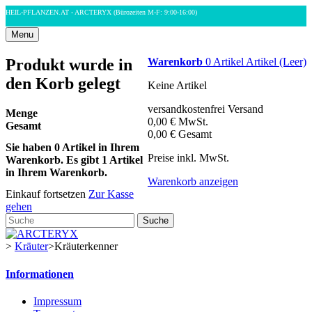
HEIL-PFLANZEN.AT - ARCTERYX
(Bürozeiten M-F: 9:00-16:00)
Menu
Produkt wurde in
Warenkorb
0
Artikel
Artikel
(Leer)
den Korb gelegt
Keine Artikel
versandkostenfrei
Versand
Menge
0,00 €
MwSt.
Gesamt
0,00 €
Gesamt
Sie haben
0
Artikel in Ihrem
Preise inkl. MwSt.
Warenkorb.
Es gibt 1 Artikel
in Ihrem Warenkorb.
Warenkorb anzeigen
Einkauf fortsetzen
Zur Kasse
gehen
Suche
>
Kräuter
>
Kräuterkenner
Informationen
Impressum