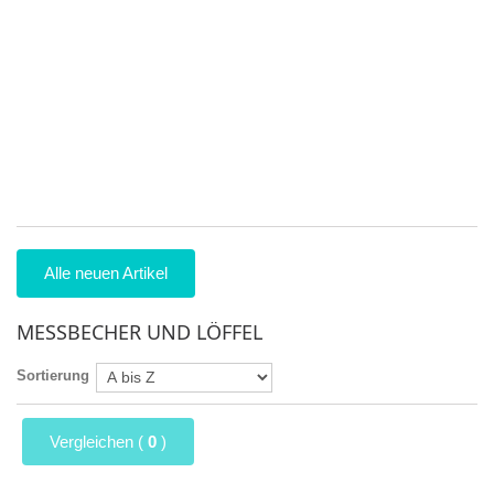
Ma
Pr
9
25
Zu
ei
se
be
5
Alle neuen Artikel
MESSBECHER UND LÖFFEL
Sortierung
Vergleichen (
0
)