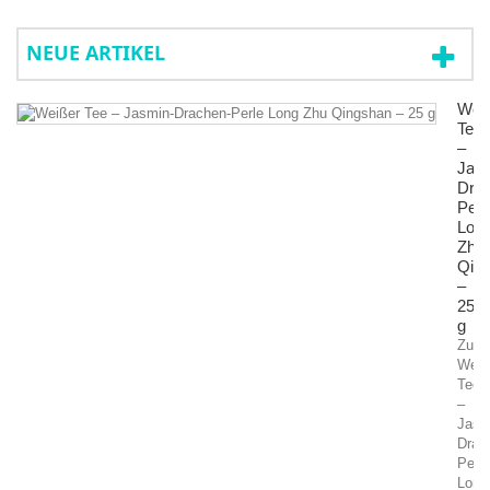
NEUE ARTIKEL
Wei
Tee
–
Jas
Dra
Perl
Lon
Zhu
Qin
–
25
g
Zutat
Weiß
Tee
–
Jasm
Drac
Perle
Long