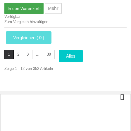
Mehr
In den Warenkorb
Verfügbar
Zum Vergleich hinzufügen
Vergleichen (
0
)
1
2
3
...
30
Alles
Zeige 1 - 12 von 352 Artikeln
Kategorien
Tee und Kaffee
Bio-Lebensmittel
Kosmetik