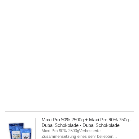
1
m
mi
Ha
1
Ta
–
D
S
Ma
Pr
9
75
Zu
ei
se
be
2
Maxi Pro 90% 2500g + Maxi Pro 90% 750g -
Dubai Schokolade - Dubai Schokolade
Maxi Pro 90% 2500gVerbesserte
Zusammensetzung eines sehr beliebten...