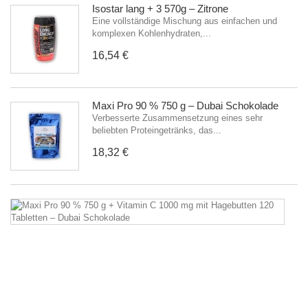
Isostar lang + 3 570g – Zitrone
Eine vollständige Mischung aus einfachen und
komplexen Kohlenhydraten,...
16,54 €
Maxi Pro 90 % 750 g – Dubai Schokolade
Verbesserte Zusammensetzung eines sehr
beliebten Proteingetränks, das...
18,32 €
M
P
9
%
7
g
+
Vi
C