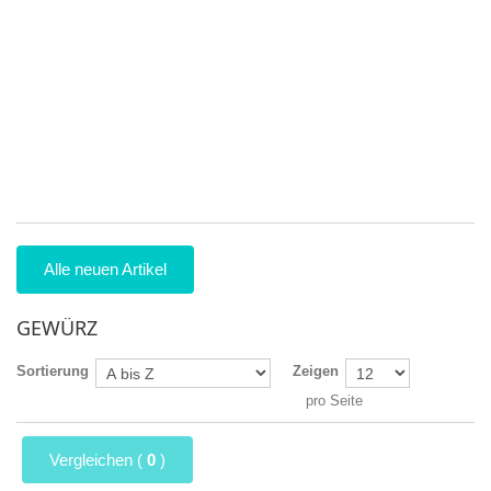
Ma
Pr
9
25
Zu
ei
se
be
5
Alle neuen Artikel
GEWÜRZ
Sortierung
Zeigen
pro Seite
Vergleichen (
0
)