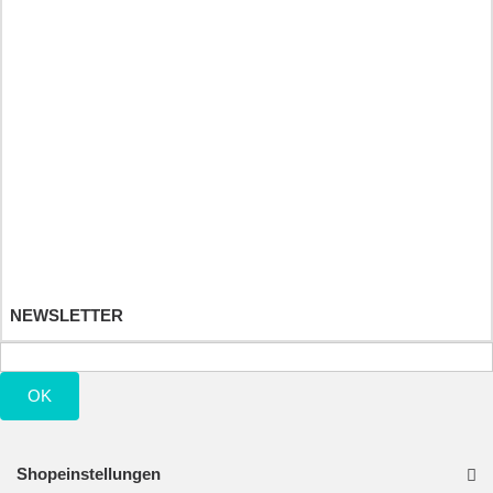
Športové a výživové doplnky
Detské hračky
Ihr Kundenbereich
Ihre Bestellungen
Ihre Warenrücksendungen
Ihre Rückvergütungen
Ihre Adressen
Ihre persönlichen Daten
Ihre Gutscheine
NEWSLETTER
OK
Shopeinstellungen