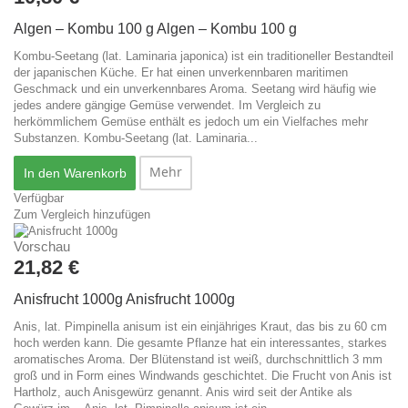
Algen – Kombu 100 g
Algen – Kombu 100 g
Kombu-Seetang (lat. Laminaria japonica) ist ein traditioneller Bestandteil
der japanischen Küche. Er hat einen unverkennbaren maritimen
Geschmack und ein unverkennbares Aroma. Seetang wird häufig wie
jedes andere gängige Gemüse verwendet. Im Vergleich zu
herkömmlichem Gemüse enthält es jedoch um ein Vielfaches mehr
Substanzen.
Kombu-Seetang (lat. Laminaria...
Mehr
In den Warenkorb
Verfügbar
Zum Vergleich hinzufügen
Vorschau
21,82 €
Anisfrucht 1000g
Anisfrucht 1000g
Anis, lat. Pimpinella anisum ist ein einjähriges Kraut, das bis zu 60 cm
hoch werden kann. Die gesamte Pflanze hat ein interessantes, starkes
aromatisches Aroma. Der Blütenstand ist weiß, durchschnittlich 3 mm
groß und in Form eines Windwands geschichtet. Die Frucht von Anis ist
Hartholz, auch Anisgewürz genannt. Anis wird seit der Antike als