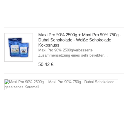
se
be
5
Maxi Pro 90% 2500g + Maxi Pro 90% 750g -
Dubai Schokolade - Weiße Schokolade
Kokosnuss
Maxi Pro 90% 2500gVerbesserte
Zusammensetzung eines sehr beliebten...
50,42 €
M
P
9
2
+
M
P
9
7
-