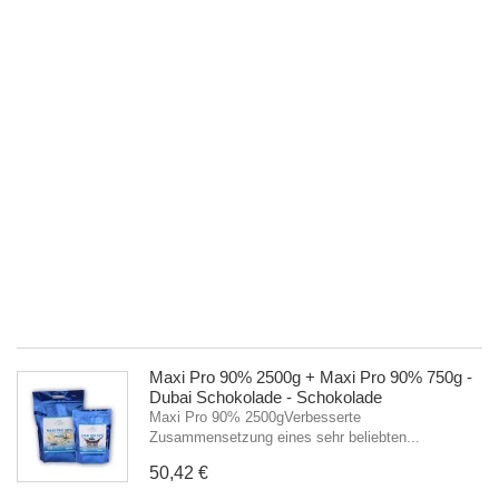
7
-
D
S
-
Va
Ma
Pr
9
25
Zu
ei
se
be
5
Maxi Pro 90% 2500g + Maxi Pro 90% 750g -
Dubai Schokolade - Schokolade
Maxi Pro 90% 2500gVerbesserte
Zusammensetzung eines sehr beliebten...
50,42 €