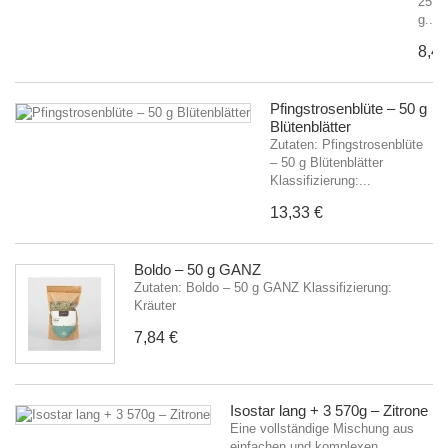
25
g...
8,48
Pfingstrosenblüte – 50 g
Blütenblätter
Zutaten: Pfingstrosenblüte
– 50 g Blütenblätter
Klassifizierung:...
13,33 €
Boldo – 50 g GANZ
Zutaten: Boldo – 50 g GANZ Klassifizierung:
Kräuter
7,84 €
Isostar lang + 3 570g – Zitrone
Eine vollständige Mischung aus
einfachen und komplexen