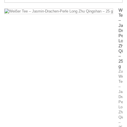
Wei
Tee
–
Jas
Dra
Perl
Lon
Zhu
Qin
–
25
g
Zutat
Weiß
Tee
–
Jasm
Drac
Perle
Long
Zhu
Qing
–