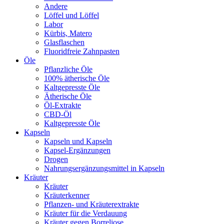
Andere
Löffel und Löffel
Labor
Kürbis, Matero
Glasflaschen
Fluoridfreie Zahnpasten
Öle
Pflanzliche Öle
100% ätherische Öle
Kaltgepresste Öle
Ätherische Öle
Öl-Extrakte
CBD-Öl
Kaltgepresste Öle
Kapseln
Kapseln und Kapseln
Kapsel-Ergänzungen
Drogen
Nahrungsergänzungsmittel in Kapseln
Kräuter
Kräuter
Kräuterkenner
Pflanzen- und Kräuterextrakte
Kräuter für die Verdauung
Kräuter gegen Borreliose