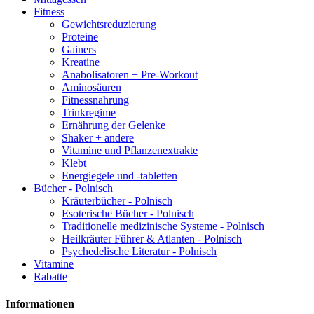
Fitness
Gewichtsreduzierung
Proteine
Gainers
Kreatine
Anabolisatoren + Pre-Workout
Aminosäuren
Fitnessnahrung
Trinkregime
Ernährung der Gelenke
Shaker + andere
Vitamine und Pflanzenextrakte
Klebt
Energiegele und -tabletten
Bücher - Polnisch
Kräuterbücher - Polnisch
Esoterische Bücher - Polnisch
Traditionelle medizinische Systeme - Polnisch
Heilkräuter Führer & Atlanten - Polnisch
Psychedelische Literatur - Polnisch
Vitamine
Rabatte
Informationen