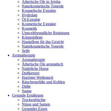
Ätherische Öle in Jojoba
Naturkosmetische Tonerde
Kosmetische Extrakte
Hydrolate
Öl-Extrakte
Kosmetische Extrakte
Kosmetik
Umweltfreundliche Reinigung
Körperpflege
Hautpflege für das Gesicht
Naturkosmetische Tonerde
Seife
Aromatherapie
Aromatherapie
Ätherische Öle aromatisch
Natürliche Harze
Duftkerzen
Harziger Weihrauch
Räuchergefäße und Kohlen
Düfte
Sauna
Gesunde Ernährung
Trockenfrüchte
Nüsse und Samen
Gesundes Essen