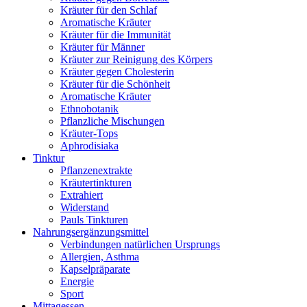
Kräuter für den Schlaf
Aromatische Kräuter
Kräuter für die Immunität
Kräuter für Männer
Kräuter zur Reinigung des Körpers
Kräuter gegen Cholesterin
Kräuter für die Schönheit
Aromatische Kräuter
Ethnobotanik
Pflanzliche Mischungen
Kräuter-Tops
Aphrodisiaka
Tinktur
Pflanzenextrakte
Kräutertinkturen
Extrahiert
Widerstand
Pauls Tinkturen
Nahrungsergänzungsmittel
Verbindungen natürlichen Ursprungs
Allergien, Asthma
Kapselpräparate
Energie
Sport
Mittagessen