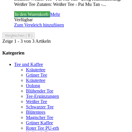
Weißer Tee
Zutaten: Weißer Tee - Pai Mu Tan -...
In den Warenkorb
Mehr
Verfügbar
Zum Vergleich hinzufügen
Vergleichen (
0
)
Zeige 1 - 3 von 3 Artikeln
Kategorien
Tee und Kaffee
Kräutertee
Grüner Tee
Kräutertee
Oolong
Blühender Tee
Tee-Ergänzungen
Weißer Tee
Schwarzer Tee
Blütentees
Magischer Tee
Grüner Kaffee
Roter Tee PU-erh