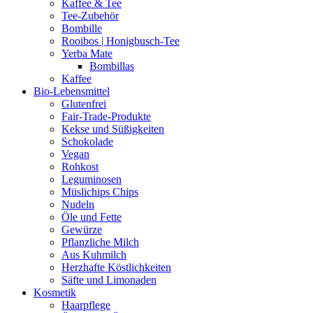
Kaffee & Tee
Tee-Zubehör
Bombille
Rooibos | Honigbusch-Tee
Yerba Mate
Bombillas
Kaffee
Bio-Lebensmittel
Glutenfrei
Fair-Trade-Produkte
Kekse und Süßigkeiten
Schokolade
Vegan
Rohkost
Leguminosen
Müslichips Chips
Nudeln
Öle und Fette
Gewürze
Pflanzliche Milch
Aus Kuhmilch
Herzhafte Köstlichkeiten
Säfte und Limonaden
Kosmetik
Haarpflege