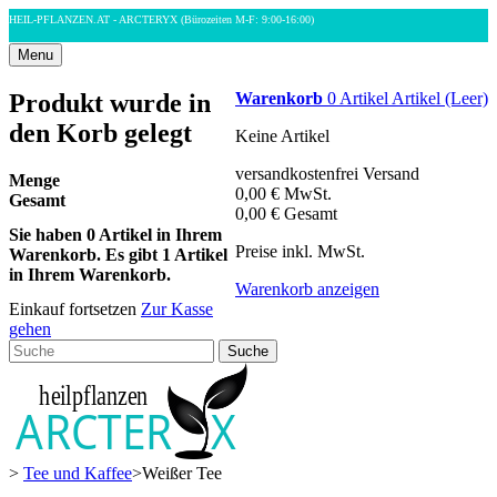
HEIL-PFLANZEN.AT - ARCTERYX
(Bürozeiten M-F: 9:00-16:00)
Menu
Produkt wurde in
Warenkorb
0
Artikel
Artikel
(Leer)
den Korb gelegt
Keine Artikel
versandkostenfrei
Versand
Menge
0,00 €
MwSt.
Gesamt
0,00 €
Gesamt
Sie haben
0
Artikel in Ihrem
Preise inkl. MwSt.
Warenkorb.
Es gibt 1 Artikel
in Ihrem Warenkorb.
Warenkorb anzeigen
Einkauf fortsetzen
Zur Kasse
gehen
Suche
>
Tee und Kaffee
>
Weißer Tee