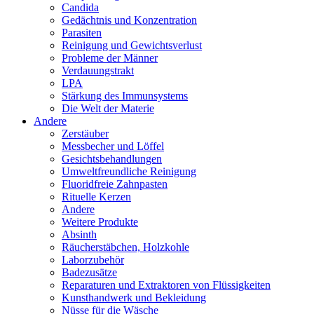
Candida
Gedächtnis und Konzentration
Parasiten
Reinigung und Gewichtsverlust
Probleme der Männer
Verdauungstrakt
LPA
Stärkung des Immunsystems
Die Welt der Materie
Andere
Zerstäuber
Messbecher und Löffel
Gesichtsbehandlungen
Umweltfreundliche Reinigung
Fluoridfreie Zahnpasten
Rituelle Kerzen
Andere
Weitere Produkte
Absinth
Räucherstäbchen, Holzkohle
Laborzubehör
Badezusätze
Reparaturen und Extraktoren von Flüssigkeiten
Kunsthandwerk und Bekleidung
Nüsse für die Wäsche