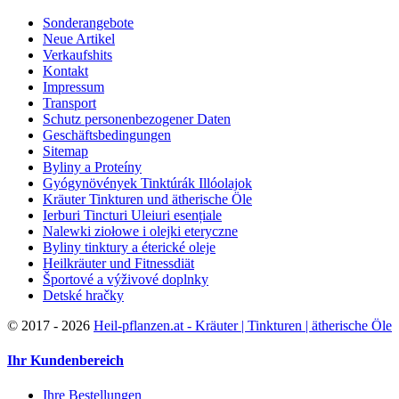
Sonderangebote
Neue Artikel
Verkaufshits
Kontakt
Impressum
Transport
Schutz personenbezogener Daten
Geschäftsbedingungen
Sitemap
Byliny a Proteíny
Gyógynövények Tinktúrák Illóolajok
Kräuter Tinkturen und ätherische Öle
Ierburi Tincturi Uleiuri esențiale
Nalewki ziołowe i olejki eteryczne
Byliny tinktury a éterické oleje
Heilkräuter und Fitnessdiät
Športové a výživové doplnky
Detské hračky
©
2017 - 2026
Heil-pflanzen.at - Kräuter | Tinkturen | ätherische Öle
Ihr Kundenbereich
Ihre Bestellungen