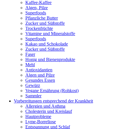
Kaffee-Kaffee
Algen, Pilze
Superfoods
Pflanzliche Butter
Zucker und Süßstoffe
Trockenfrüchte
Vitamine und Mineralstoffe
Superfoods
Kakao und Schokolade
Zucker und Süßstoffe
Faser
Honig und Bienenprodukte
Mehl
Antioxidantien
Algen und Pilze
Gesundes Essen
Gewürz
Vegane Ernährung (Rohkost)
Sammler
Vorbereitungen entsprechend der Krankheit
Allergien und Asthma
Cholesterin und Kreislauf
Hautprobleme
Lyme-Borreliose
Entspannung und Schlaf