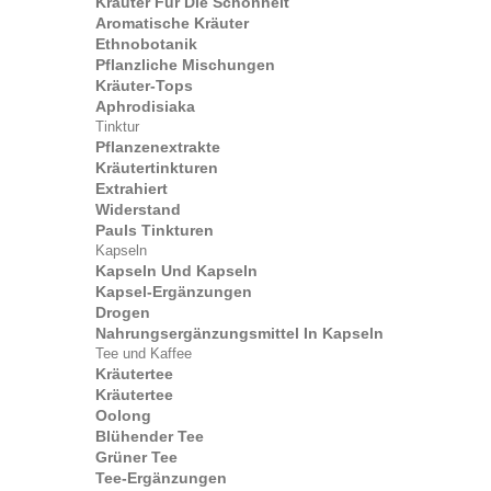
Kräuter Für Die Schönheit
Aromatische Kräuter
Ethnobotanik
Pflanzliche Mischungen
Kräuter-Tops
Aphrodisiaka
Tinktur
Pflanzenextrakte
Kräutertinkturen
Extrahiert
Widerstand
Pauls Tinkturen
Kapseln
Kapseln Und Kapseln
Kapsel-Ergänzungen
Drogen
Nahrungsergänzungsmittel In Kapseln
Tee und Kaffee
Kräutertee
Kräutertee
Oolong
Blühender Tee
Grüner Tee
Tee-Ergänzungen