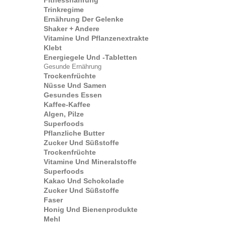
Fitnessnahrung
Trinkregime
Ernährung Der Gelenke
Shaker + Andere
Vitamine Und Pflanzenextrakte
Klebt
Energiegele Und -tabletten
Gesunde Ernährung
Trockenfrüchte
Nüsse Und Samen
Gesundes Essen
Kaffee-Kaffee
Algen, Pilze
Superfoods
Pflanzliche Butter
Zucker Und Süßstoffe
Trockenfrüchte
Vitamine Und Mineralstoffe
Superfoods
Kakao Und Schokolade
Zucker Und Süßstoffe
Faser
Honig Und Bienenprodukte
Mehl