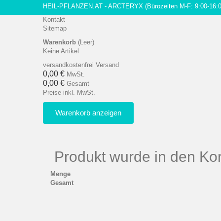
HEIL-PFLANZEN.AT - ARCTERYX
(Bürozeiten M-F: 9:00-16:
Kontakt
Sitemap
Warenkorb
(Leer)
Keine Artikel
versandkostenfrei
Versand
0,00 €
MwSt.
0,00 €
Gesamt
Preise inkl. MwSt.
Warenkorb anzeigen
Produkt wurde in den Kor
Menge
Gesamt