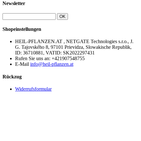
Newsletter
OK
Shopeinstellungen
HEIL-PFLANZEN.AT , NETGATE Technologies s.r.o., J.
G. Tajovského 8, 97101 Prievidza, Slowakische Republik,
ID: 36710881, VATID: SK2022297431
Rufen Sie uns an:
+421907548755
E-Mail
info@heil-pflanzen.at
Rückzug
Widerrufsformular