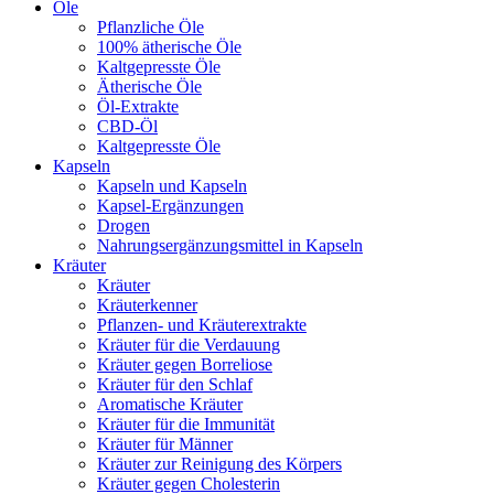
Öle
Pflanzliche Öle
100% ätherische Öle
Kaltgepresste Öle
Ätherische Öle
Öl-Extrakte
CBD-Öl
Kaltgepresste Öle
Kapseln
Kapseln und Kapseln
Kapsel-Ergänzungen
Drogen
Nahrungsergänzungsmittel in Kapseln
Kräuter
Kräuter
Kräuterkenner
Pflanzen- und Kräuterextrakte
Kräuter für die Verdauung
Kräuter gegen Borreliose
Kräuter für den Schlaf
Aromatische Kräuter
Kräuter für die Immunität
Kräuter für Männer
Kräuter zur Reinigung des Körpers
Kräuter gegen Cholesterin