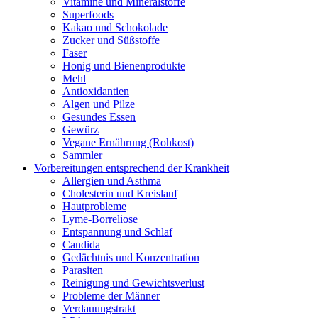
Vitamine und Mineralstoffe
Superfoods
Kakao und Schokolade
Zucker und Süßstoffe
Faser
Honig und Bienenprodukte
Mehl
Antioxidantien
Algen und Pilze
Gesundes Essen
Gewürz
Vegane Ernährung (Rohkost)
Sammler
Vorbereitungen entsprechend der Krankheit
Allergien und Asthma
Cholesterin und Kreislauf
Hautprobleme
Lyme-Borreliose
Entspannung und Schlaf
Candida
Gedächtnis und Konzentration
Parasiten
Reinigung und Gewichtsverlust
Probleme der Männer
Verdauungstrakt