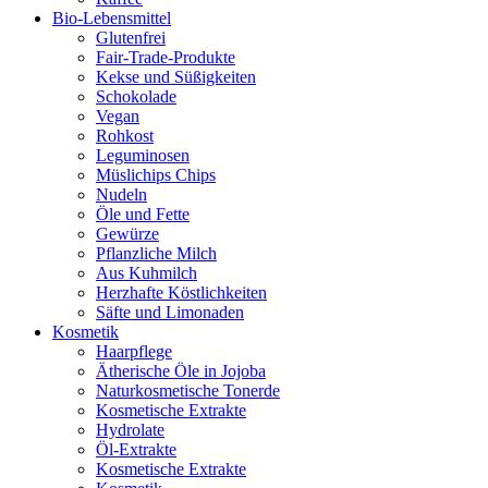
Bio-Lebensmittel
Glutenfrei
Fair-Trade-Produkte
Kekse und Süßigkeiten
Schokolade
Vegan
Rohkost
Leguminosen
Müslichips Chips
Nudeln
Öle und Fette
Gewürze
Pflanzliche Milch
Aus Kuhmilch
Herzhafte Köstlichkeiten
Säfte und Limonaden
Kosmetik
Haarpflege
Ätherische Öle in Jojoba
Naturkosmetische Tonerde
Kosmetische Extrakte
Hydrolate
Öl-Extrakte
Kosmetische Extrakte