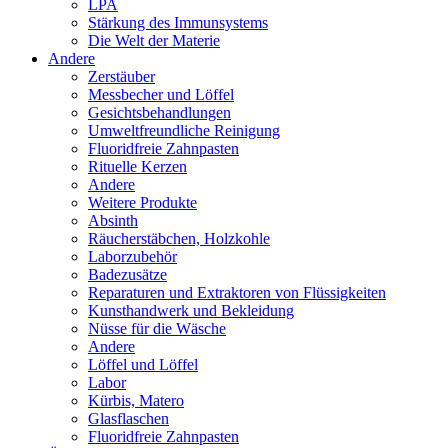
LPA
Stärkung des Immunsystems
Die Welt der Materie
Andere
Zerstäuber
Messbecher und Löffel
Gesichtsbehandlungen
Umweltfreundliche Reinigung
Fluoridfreie Zahnpasten
Rituelle Kerzen
Andere
Weitere Produkte
Absinth
Räucherstäbchen, Holzkohle
Laborzubehör
Badezusätze
Reparaturen und Extraktoren von Flüssigkeiten
Kunsthandwerk und Bekleidung
Nüsse für die Wäsche
Andere
Löffel und Löffel
Labor
Kürbis, Matero
Glasflaschen
Fluoridfreie Zahnpasten