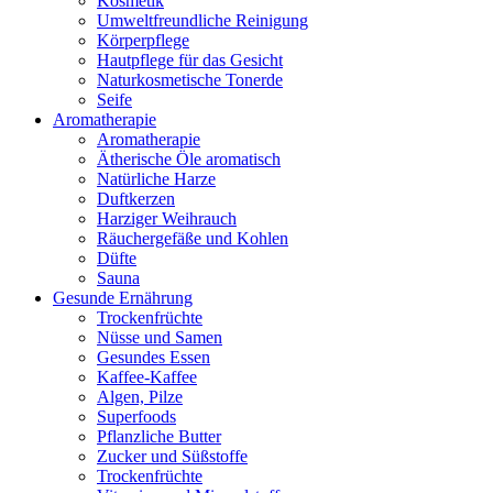
Kosmetik
Umweltfreundliche Reinigung
Körperpflege
Hautpflege für das Gesicht
Naturkosmetische Tonerde
Seife
Aromatherapie
Aromatherapie
Ätherische Öle aromatisch
Natürliche Harze
Duftkerzen
Harziger Weihrauch
Räuchergefäße und Kohlen
Düfte
Sauna
Gesunde Ernährung
Trockenfrüchte
Nüsse und Samen
Gesundes Essen
Kaffee-Kaffee
Algen, Pilze
Superfoods
Pflanzliche Butter
Zucker und Süßstoffe
Trockenfrüchte