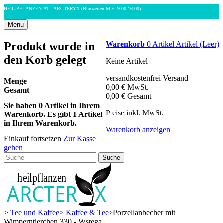
HEIL-PFLANZEN.AT - ARCTERYX
(Bürozeiten M-F: 9:00-16:00)
Menu
Produkt wurde in
Warenkorb
0
Artikel
Artikel
(Leer)
den Korb gelegt
Keine Artikel
versandkostenfrei
Versand
Menge
0,00 €
MwSt.
Gesamt
0,00 €
Gesamt
Sie haben
0
Artikel in Ihrem
Preise inkl. MwSt.
Warenkorb.
Es gibt 1 Artikel
in Ihrem Warenkorb.
Warenkorb anzeigen
Einkauf fortsetzen
Zur Kasse
gehen
Suche
>
Tee und Kaffee
>
Kaffee & Tee
>
Porzellanbecher mit
Wimperntierchen 330 - Wstęga