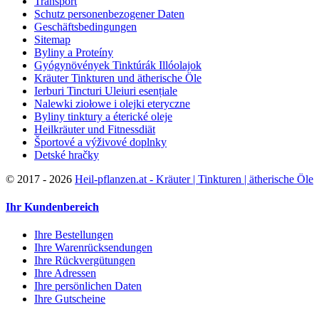
Transport
Schutz personenbezogener Daten
Geschäftsbedingungen
Sitemap
Byliny a Proteíny
Gyógynövények Tinktúrák Illóolajok
Kräuter Tinkturen und ätherische Öle
Ierburi Tincturi Uleiuri esențiale
Nalewki ziołowe i olejki eteryczne
Byliny tinktury a éterické oleje
Heilkräuter und Fitnessdiät
Športové a výživové doplnky
Detské hračky
©
2017 - 2026
Heil-pflanzen.at - Kräuter | Tinkturen | ätherische Öle
Ihr Kundenbereich
Ihre Bestellungen
Ihre Warenrücksendungen
Ihre Rückvergütungen
Ihre Adressen
Ihre persönlichen Daten
Ihre Gutscheine