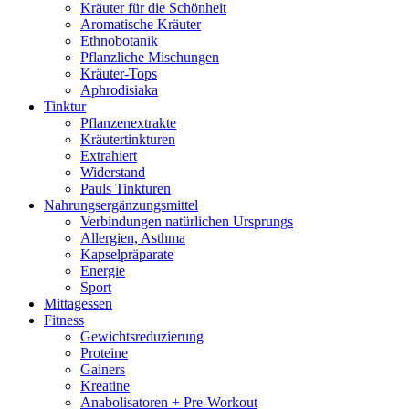
Kräuter für die Schönheit
Aromatische Kräuter
Ethnobotanik
Pflanzliche Mischungen
Kräuter-Tops
Aphrodisiaka
Tinktur
Pflanzenextrakte
Kräutertinkturen
Extrahiert
Widerstand
Pauls Tinkturen
Nahrungsergänzungsmittel
Verbindungen natürlichen Ursprungs
Allergien, Asthma
Kapselpräparate
Energie
Sport
Mittagessen
Fitness
Gewichtsreduzierung
Proteine
Gainers
Kreatine
Anabolisatoren + Pre-Workout