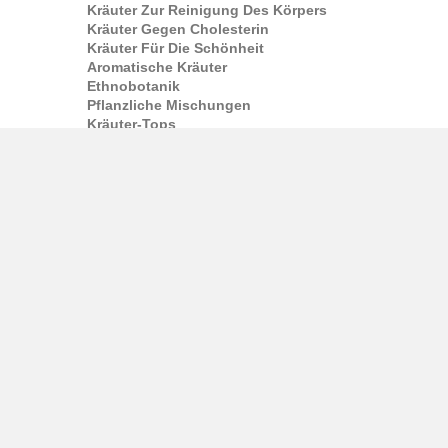
Kräuter Zur Reinigung Des Körpers
Kräuter Gegen Cholesterin
Kräuter Für Die Schönheit
Aromatische Kräuter
Ethnobotanik
Pflanzliche Mischungen
Kräuter-Tops
Aphrodisiaka
Tinktur
Pflanzenextrakte
Kräutertinkturen
Extrahiert
Widerstand
Pauls Tinkturen
Kapseln
Kapseln Und Kapseln
Kapsel-Ergänzungen
Drogen
Nahrungsergänzungsmittel In Kapseln
Tee und Kaffee
Kräutertee
Kräutertee
Oolong
Blühender Tee