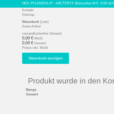
HEIL-PFLANZEN.AT - ARCTERYX
(Bürozeiten M-F: 9:00-16:
Kontakt
Sitemap
Warenkorb
(Leer)
Keine Artikel
versandkostenfrei
Versand
0,00 €
MwSt.
0,00 €
Gesamt
Preise inkl. MwSt.
Warenkorb anzeigen
Produkt wurde in den Kor
Menge
Gesamt