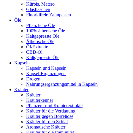
Kürbis, Matero
Glasflaschen
Fluoridfreie Zahnpasten
Öle
Pflanzliche Öle
100% ätherische Öle
Kaltgepresste Öle
Ätherische Öle
Öl-Extrakte
CBD-Öl
Kaltgepresste Öle
Kapseln
Kapseln und Kapseln
Kapsel-Ergänzungen
Drogen
Nahrungsergänzungsmittel in Kapseln
Kräuter
Kräuter
Kräuterkenner
Pflanzen- und Kräuterextrakte
Kräuter für die Verdauung
Kräuter gegen Borreliose
Kräuter für den Schlaf
Aromatische Kräuter
Kräuter für die Immunität