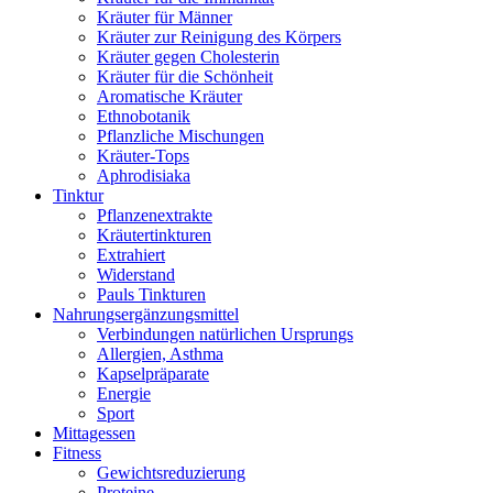
Kräuter für Männer
Kräuter zur Reinigung des Körpers
Kräuter gegen Cholesterin
Kräuter für die Schönheit
Aromatische Kräuter
Ethnobotanik
Pflanzliche Mischungen
Kräuter-Tops
Aphrodisiaka
Tinktur
Pflanzenextrakte
Kräutertinkturen
Extrahiert
Widerstand
Pauls Tinkturen
Nahrungsergänzungsmittel
Verbindungen natürlichen Ursprungs
Allergien, Asthma
Kapselpräparate
Energie
Sport
Mittagessen
Fitness
Gewichtsreduzierung
Proteine