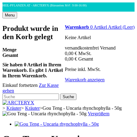
HEIL-PFLANZEN.AT - ARCTERYX
(Bürozeiten M-F: 9:00-16:00)
Menu
Produkt wurde in
Warenkorb
0
Artikel
Artikel
(Leer)
den Korb gelegt
Keine Artikel
versandkostenfrei
Versand
Menge
0,00 €
MwSt.
Gesamt
0,00 €
Gesamt
Sie haben
0
Artikel in Ihrem
Preise inkl. MwSt.
Warenkorb.
Es gibt 1 Artikel
in Ihrem Warenkorb.
Warenkorb anzeigen
Einkauf fortsetzen
Zur Kasse
gehen
Suche
>
Kräuter
>
Kräuter
>
Gou Teng - Uncaria rhynchophylla - 50g
Vergrößern