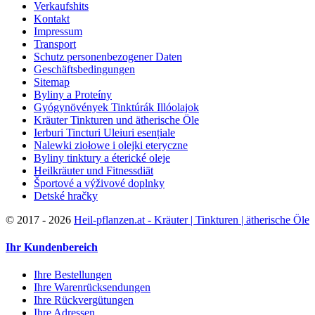
Verkaufshits
Kontakt
Impressum
Transport
Schutz personenbezogener Daten
Geschäftsbedingungen
Sitemap
Byliny a Proteíny
Gyógynövények Tinktúrák Illóolajok
Kräuter Tinkturen und ätherische Öle
Ierburi Tincturi Uleiuri esențiale
Nalewki ziołowe i olejki eteryczne
Byliny tinktury a éterické oleje
Heilkräuter und Fitnessdiät
Športové a výživové doplnky
Detské hračky
©
2017 - 2026
Heil-pflanzen.at - Kräuter | Tinkturen | ätherische Öle
Ihr Kundenbereich
Ihre Bestellungen
Ihre Warenrücksendungen
Ihre Rückvergütungen
Ihre Adressen