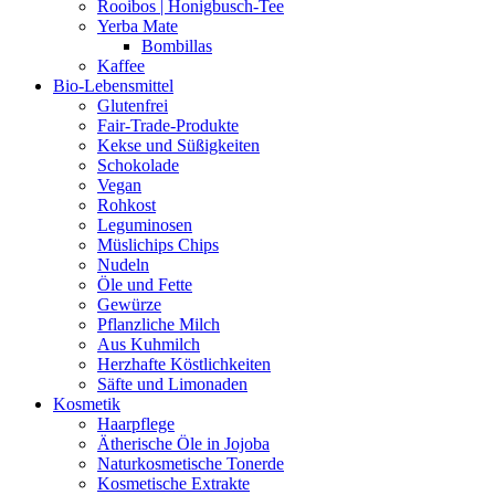
Rooibos | Honigbusch-Tee
Yerba Mate
Bombillas
Kaffee
Bio-Lebensmittel
Glutenfrei
Fair-Trade-Produkte
Kekse und Süßigkeiten
Schokolade
Vegan
Rohkost
Leguminosen
Müslichips Chips
Nudeln
Öle und Fette
Gewürze
Pflanzliche Milch
Aus Kuhmilch
Herzhafte Köstlichkeiten
Säfte und Limonaden
Kosmetik
Haarpflege
Ätherische Öle in Jojoba
Naturkosmetische Tonerde
Kosmetische Extrakte