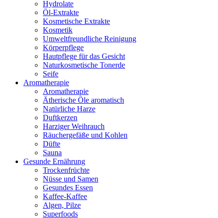
Hydrolate
Öl-Extrakte
Kosmetische Extrakte
Kosmetik
Umweltfreundliche Reinigung
Körperpflege
Hautpflege für das Gesicht
Naturkosmetische Tonerde
Seife
Aromatherapie
Aromatherapie
Ätherische Öle aromatisch
Natürliche Harze
Duftkerzen
Harziger Weihrauch
Räuchergefäße und Kohlen
Düfte
Sauna
Gesunde Ernährung
Trockenfrüchte
Nüsse und Samen
Gesundes Essen
Kaffee-Kaffee
Algen, Pilze
Superfoods