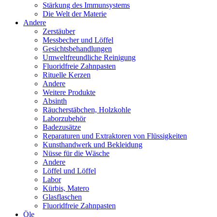
Stärkung des Immunsystems
Die Welt der Materie
Andere
Zerstäuber
Messbecher und Löffel
Gesichtsbehandlungen
Umweltfreundliche Reinigung
Fluoridfreie Zahnpasten
Rituelle Kerzen
Andere
Weitere Produkte
Absinth
Räucherstäbchen, Holzkohle
Laborzubehör
Badezusätze
Reparaturen und Extraktoren von Flüssigkeiten
Kunsthandwerk und Bekleidung
Nüsse für die Wäsche
Andere
Löffel und Löffel
Labor
Kürbis, Matero
Glasflaschen
Fluoridfreie Zahnpasten
Öle