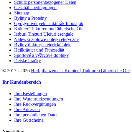
Schutz personenbezogener Daten
Geschäftsbedingungen
Sitemap
Byliny a Proteíny
Gyógynövények Tinktúrák Illóolajok
Kräuter Tinkturen und ätherische Öle
Ierburi Tincturi Uleiuri esențiale
Nalewki ziołowe i olejki eteryczne
Byliny tinktury a éterické oleje
Heilkräuter und Fitnessdiät
Športové a výživové doplnky
Detské hračky
©
2017 - 2026
Heil-pflanzen.at - Kräuter | Tinkturen | ätherische Öle
Ihr Kundenbereich
Ihre Bestellungen
Ihre Warenrücksendungen
Ihre Rückvergütungen
Ihre Adressen
Ihre persönlichen Daten
Ihre Gutscheine
Newsletter