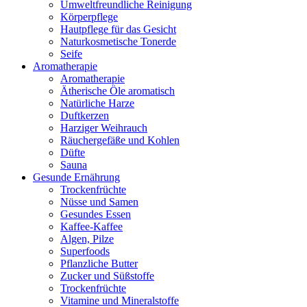
Umweltfreundliche Reinigung
Körperpflege
Hautpflege für das Gesicht
Naturkosmetische Tonerde
Seife
Aromatherapie
Aromatherapie
Ätherische Öle aromatisch
Natürliche Harze
Duftkerzen
Harziger Weihrauch
Räuchergefäße und Kohlen
Düfte
Sauna
Gesunde Ernährung
Trockenfrüchte
Nüsse und Samen
Gesundes Essen
Kaffee-Kaffee
Algen, Pilze
Superfoods
Pflanzliche Butter
Zucker und Süßstoffe
Trockenfrüchte
Vitamine und Mineralstoffe