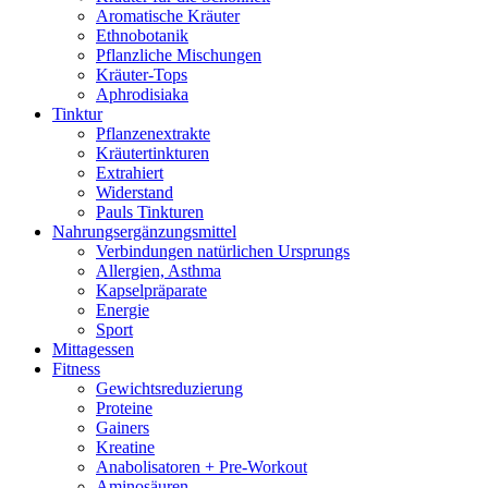
Aromatische Kräuter
Ethnobotanik
Pflanzliche Mischungen
Kräuter-Tops
Aphrodisiaka
Tinktur
Pflanzenextrakte
Kräutertinkturen
Extrahiert
Widerstand
Pauls Tinkturen
Nahrungsergänzungsmittel
Verbindungen natürlichen Ursprungs
Allergien, Asthma
Kapselpräparate
Energie
Sport
Mittagessen
Fitness
Gewichtsreduzierung
Proteine
Gainers
Kreatine
Anabolisatoren + Pre-Workout
Aminosäuren