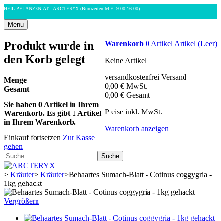
HEIL-PFLANZEN.AT - ARCTERYX
(Bürozeiten M-F: 9:00-16:00)
Menu
Produkt wurde in
Warenkorb
0
Artikel
Artikel
(Leer)
den Korb gelegt
Keine Artikel
versandkostenfrei
Versand
Menge
0,00 €
MwSt.
Gesamt
0,00 €
Gesamt
Sie haben
0
Artikel in Ihrem
Preise inkl. MwSt.
Warenkorb.
Es gibt 1 Artikel
in Ihrem Warenkorb.
Warenkorb anzeigen
Einkauf fortsetzen
Zur Kasse
gehen
Suche
>
Kräuter
>
Kräuter
>
Behaartes Sumach-Blatt - Cotinus coggygria -
1kg gehackt
Vergrößern