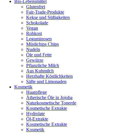
Bio-Lebensmittel
Glutenfrei
Fair-Trade-Produkte
Kekse und Süßigkeiten
Schokolade
Vegan
Rohkost
Leguminosen
Müslichips Chips
Nudeln
Öle und Fette
Gewürze
Pflanzliche Milch
Aus Kuhmilch
Herzhafte Köstlichkeiten
Säfte und Limonaden
Kosmetik
Haarpflege
Ätherische Öle in Jojoba
Naturkosmetische Tonerde
Kosmetische Extrakte
Hydrolate
Öl-Extrakte
Kosmetische Extrakte
Kosmetik