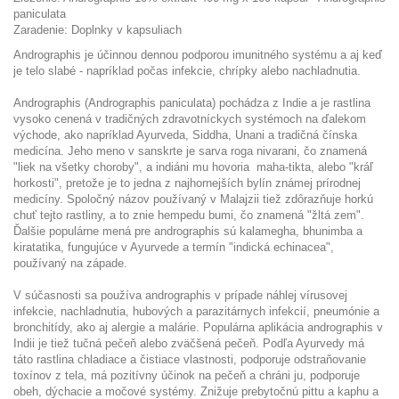
paniculata
Zaradenie: Doplnky v kapsuliach
Andrographis je účinnou dennou podporou imunitného systému a aj keď
je telo slabé - napríklad počas infekcie, chrípky alebo nachladnutia.
Andrographis (Andrographis paniculata) pochádza z Indie a je rastlina
vysoko cenená v tradičných zdravotníckych systémoch na ďalekom
východe, ako napríklad Ayurveda, Siddha, Unani a tradičná čínska
medicína. Jeho meno v sanskrte je sarva roga nivarani, čo znamená
"liek na všetky choroby", a indiáni mu hovoria maha-tikta, alebo "kráľ
horkosti", pretože je to jedna z najhornejších bylín známej prírodnej
medicíny. Spoločný názov používaný v Malajzii tiež zdôrazňuje horkú
chuť tejto rastliny, a to znie hempedu bumi, čo znamená "žltá zem".
Ďalšie populárne mená pre andrographis sú kalamegha, bhunimba a
kiratatika, fungujúce v Ayurvede a termín "indická echinacea",
používaný na západe.
V súčasnosti sa používa andrographis v prípade náhlej vírusovej
infekcie, nachladnutia, hubových a parazitárnych infekcií, pneumónie a
bronchitídy, ako aj alergie a malárie. Populárna aplikácia andrographis v
Indii je tiež tučná pečeň alebo zväčšená pečeň. Podľa Ayurvedy má
táto rastlina chladiace a čistiace vlastnosti, podporuje odstraňovanie
toxínov z tela, má pozitívny účinok na pečeň a chráni ju, podporuje
obeh, dýchacie a močové systémy. Znižuje prebytočnú pittu a kaphu a