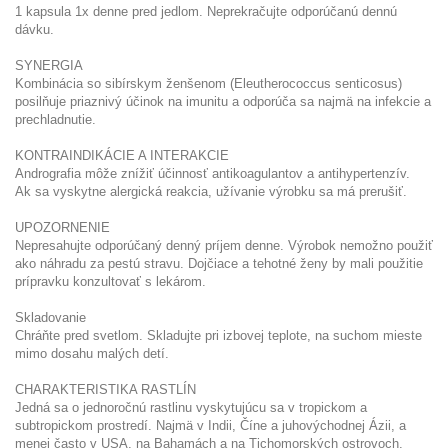
1 kapsula 1x denne pred jedlom. Neprekračujte odporúčanú dennú
dávku.
SYNERGIA
Kombinácia so sibírskym ženšenom (Eleutherococcus senticosus)
posilňuje priaznivý účinok na imunitu a odporúča sa najmä na infekcie a
prechladnutie.
KONTRAINDIKÁCIE A INTERAKCIE
Andrografia môže znížiť účinnosť antikoagulantov a antihypertenzív.
Ak sa vyskytne alergická reakcia, užívanie výrobku sa má prerušiť.
UPOZORNENIE
Nepresahujte odporúčaný denný príjem denne. Výrobok nemožno použiť
ako náhradu za pestú stravu. Dojčiace a tehotné ženy by mali použitie
prípravku konzultovať s lekárom.
Skladovanie
Chráňte pred svetlom. Skladujte pri izbovej teplote, na suchom mieste
mimo dosahu malých detí.
CHARAKTERISTIKA RASTLÍN
Jedná sa o jednoročnú rastlinu vyskytujúcu sa v tropickom a
subtropickom prostredí. Najmä v Indii, Číne a juhovýchodnej Ázii, a
menej často v USA, na Bahamách a na Tichomorských ostrovoch.