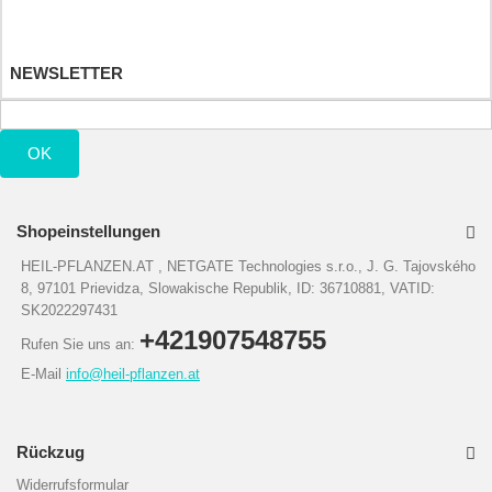
Ihre persönlichen Daten
Ihre Gutscheine
NEWSLETTER
OK
Shopeinstellungen
HEIL-PFLANZEN.AT , NETGATE Technologies s.r.o., J. G. Tajovského
8, 97101 Prievidza, Slowakische Republik, ID: 36710881, VATID:
SK2022297431
+421907548755
Rufen Sie uns an:
E-Mail
info@heil-pflanzen.at
Rückzug
Widerrufsformular