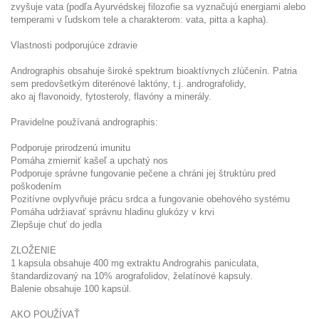
zvyšuje vata (podľa Ayurvédskej filozofie sa vyznačujú energiami alebo
temperami v ľudskom tele a charakterom: vata, pitta a kapha).
Vlastnosti podporujúce zdravie
Andrographis obsahuje široké spektrum bioaktívnych zlúčenín. Patria
sem predovšetkým diterénové laktóny, t.j. andrografolidy,
ako aj flavonoidy, fytosteroly, flavóny a minerály.
Pravidelne používaná andrographis:
Podporuje prirodzenú imunitu
Pomáha zmierniť kašeľ a upchatý nos
Podporuje správne fungovanie pečene a chráni jej štruktúru pred
poškodením
Pozitívne ovplyvňuje prácu srdca a fungovanie obehového systému
Pomáha udržiavať správnu hladinu glukózy v krvi
Zlepšuje chuť do jedla
ZLOŽENIE
1 kapsula obsahuje 400 mg extraktu Andrograhis paniculata,
štandardizovaný na 10% arografolidov, želatínové kapsuly.
Balenie obsahuje 100 kapsúl.
AKO POUŽÍVAŤ