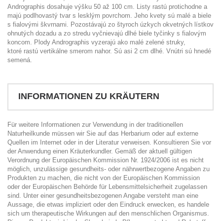
Andrographis dosahuje výšku 50 až 100 cm. Listy rastú protichodne a
majú podlhovastý tvar s lesklým povrchom. Jeho kvety sú malé a biele
s fialovými škvrnami. Pozostávajú zo štyroch úzkych okvetných lístkov
ohnutých dozadu a zo stredu vyčnievajú dlhé biele tyčinky s fialovým
koncom. Plody Andrographis vyzerajú ako malé zelené struky,
ktoré rastú vertikálne smerom nahor. Sú asi 2 cm dlhé. Vnútri sú hnedé
semená.
INFORMATIONEN ZU KRÄUTERN
Für weitere Informationen zur Verwendung in der traditionellen
Naturheilkunde müssen wir Sie auf das Herbarium oder auf externe
Quellen im Internet oder in der Literatur verweisen. Konsultieren Sie vor
der Anwendung einen Kräuterkundler. Gemäß der aktuell gültigen
Verordnung der Europäischen Kommission Nr. 1924/2006 ist es nicht
möglich, unzulässige gesundheits- oder nährwertbezogene Angaben zu
Produkten zu machen, die nicht von der Europäischen Kommission
oder der Europäischen Behörde für Lebensmittelsicherheit zugelassen
sind. Unter einer gesundheitsbezogenen Angabe versteht man eine
Aussage, die etwas impliziert oder den Eindruck erwecken, es handele
sich um therapeutische Wirkungen auf den menschlichen Organismus.