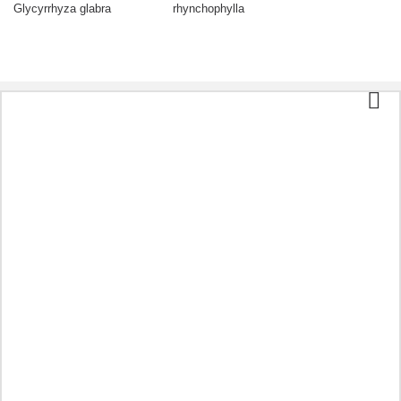
Glycyrrhyza glabra
rhynchophylla
Kategorien
Tee und Kaffee
Bio-Lebensmittel
Kosmetik
Aromatherapie
Gesunde Ernährung
Vorbereitungen entsprechend der Krankheit
Andere
Öle
Kapseln
Kräuter
Tinktur