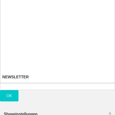
Športové a výživové doplnky
Detské hračky
Ihr Kundenbereich
Ihre Bestellungen
Ihre Warenrücksendungen
Ihre Rückvergütungen
Ihre Adressen
Ihre persönlichen Daten
Ihre Gutscheine
NEWSLETTER
OK
Shopeinstellungen