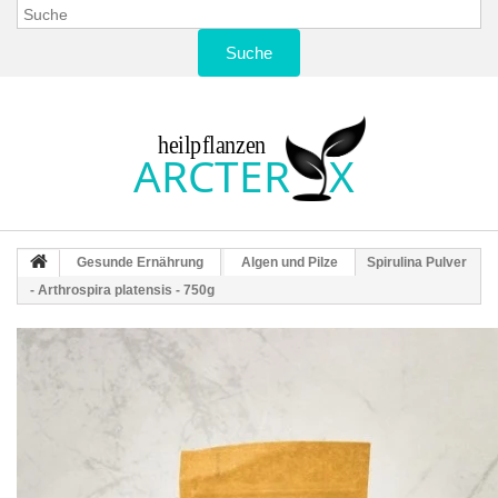
Suche
Gesunde Ernährung
Algen und Pilze
Spirulina Pulver
- Arthrospira platensis - 750g