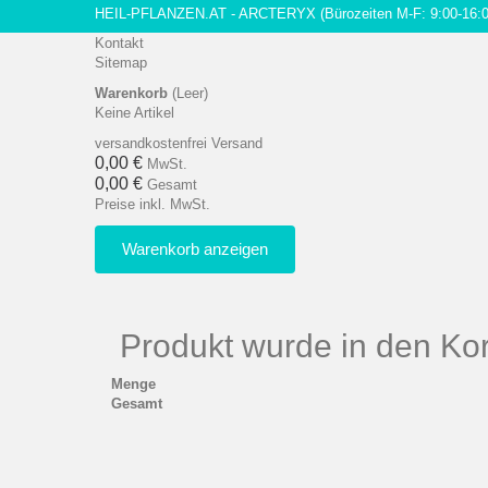
HEIL-PFLANZEN.AT - ARCTERYX
(Bürozeiten M-F: 9:00-16:
Kontakt
Sitemap
Warenkorb
(Leer)
Keine Artikel
versandkostenfrei
Versand
0,00 €
MwSt.
0,00 €
Gesamt
Preise inkl. MwSt.
Warenkorb anzeigen
Produkt wurde in den Kor
Menge
Gesamt