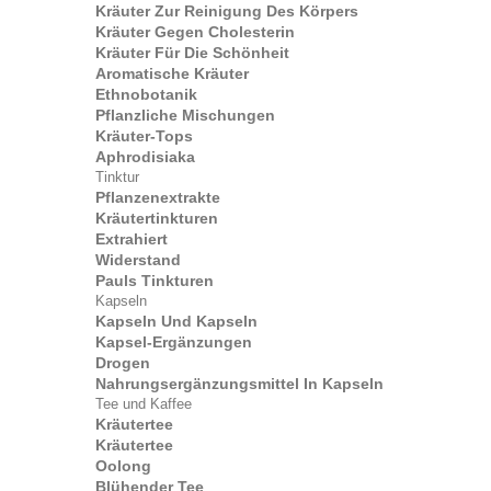
Kräuter Zur Reinigung Des Körpers
Kräuter Gegen Cholesterin
Kräuter Für Die Schönheit
Aromatische Kräuter
Ethnobotanik
Pflanzliche Mischungen
Kräuter-Tops
Aphrodisiaka
Tinktur
Pflanzenextrakte
Kräutertinkturen
Extrahiert
Widerstand
Pauls Tinkturen
Kapseln
Kapseln Und Kapseln
Kapsel-Ergänzungen
Drogen
Nahrungsergänzungsmittel In Kapseln
Tee und Kaffee
Kräutertee
Kräutertee
Oolong
Blühender Tee