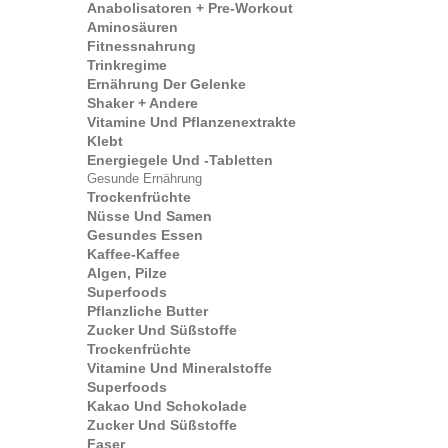
Anabolisatoren + Pre-Workout
Aminosäuren
Fitnessnahrung
Trinkregime
Ernährung Der Gelenke
Shaker + Andere
Vitamine Und Pflanzenextrakte
Klebt
Energiegele Und -tabletten
Gesunde Ernährung
Trockenfrüchte
Nüsse Und Samen
Gesundes Essen
Kaffee-Kaffee
Algen, Pilze
Superfoods
Pflanzliche Butter
Zucker Und Süßstoffe
Trockenfrüchte
Vitamine Und Mineralstoffe
Superfoods
Kakao Und Schokolade
Zucker Und Süßstoffe
Faser