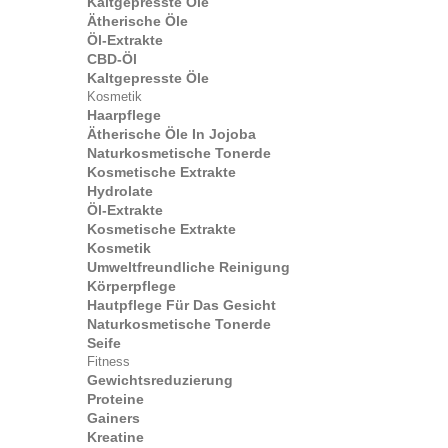
Kaltgepresste Öle
Ätherische Öle
Öl-Extrakte
CBD-Öl
Kaltgepresste Öle
Kosmetik
Haarpflege
Ätherische Öle In Jojoba
Naturkosmetische Tonerde
Kosmetische Extrakte
Hydrolate
Öl-Extrakte
Kosmetische Extrakte
Kosmetik
Umweltfreundliche Reinigung
Körperpflege
Hautpflege Für Das Gesicht
Naturkosmetische Tonerde
Seife
Fitness
Gewichtsreduzierung
Proteine
Gainers
Kreatine