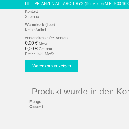
HEIL-PFLANZEN.AT - ARCTERYX
(Bürozeiten M-F: 9:00-16:
Kontakt
Sitemap
Warenkorb
(Leer)
Keine Artikel
versandkostenfrei
Versand
0,00 €
MwSt.
0,00 €
Gesamt
Preise inkl. MwSt.
Warenkorb anzeigen
Produkt wurde in den Kor
Menge
Gesamt