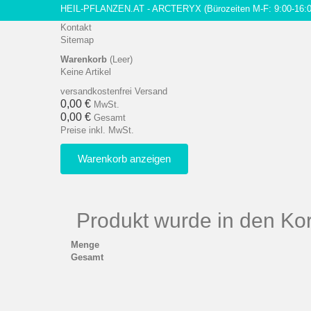
HEIL-PFLANZEN.AT - ARCTERYX
(Bürozeiten M-F: 9:00-16:
Kontakt
Sitemap
Warenkorb
(Leer)
Keine Artikel
versandkostenfrei
Versand
0,00 €
MwSt.
0,00 €
Gesamt
Preise inkl. MwSt.
Warenkorb anzeigen
Produkt wurde in den Kor
Menge
Gesamt