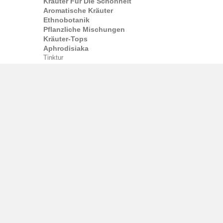
Kräuter Für Die Schönheit
Aromatische Kräuter
Ethnobotanik
Pflanzliche Mischungen
Kräuter-Tops
Aphrodisiaka
Tinktur
Pflanzenextrakte
Kräutertinkturen
Extrahiert
Widerstand
Pauls Tinkturen
Kapseln
Kapseln Und Kapseln
Kapsel-Ergänzungen
Drogen
Nahrungsergänzungsmittel In Kapseln
Tee und Kaffee
Kräutertee
Kräutertee
Oolong
Blühender Tee
Grüner Tee
Tee-Ergänzungen