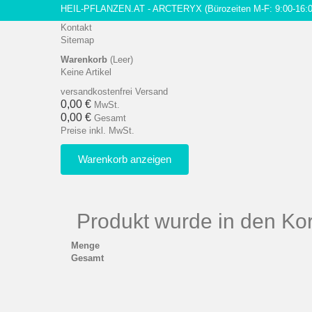
HEIL-PFLANZEN.AT - ARCTERYX
(Bürozeiten M-F: 9:00-16:
Kontakt
Sitemap
Warenkorb
(Leer)
Keine Artikel
versandkostenfrei
Versand
0,00 €
MwSt.
0,00 €
Gesamt
Preise inkl. MwSt.
Warenkorb anzeigen
Produkt wurde in den Kor
Menge
Gesamt