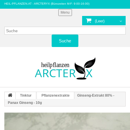
HEIL-PFLANZEN.AT - ARCTERYX
(Bürozeiten M-F: 9:00-16:00)
Menu
(Leer)
Suche
Tinktur
Pflanzenextrakte
Ginseng-Extrakt 80% -
Panax Ginseng - 10g