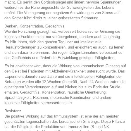
macht. Es senkt den Cortisolspiegel und lindert nervöse Spannungen,
wodurch es die Ruhe angesichts der Schwierigkeiten des Lebens
erhöht. Die Verringerung der negativen Auswirkungen von Stress auf
den Körper führt direkt zu einer verbesserten Stimmung.
Denken, Konzentration, Gedächtnis
Wie die Forschung gezeigt hat, verbessert koreanischer Ginseng die
kognitive Funktion nicht nur vorübergehend, sondern auch langfristig.
Es hilft Ihnen, sich den ganzen Tag über auf intellektuelle
Herausforderungen zu konzentrieren, und erleichtert es auch, zu lernen
und sich daran zu erinnern. Bei regelmäßiger Einnahme verbessert es
das Gedächtnis und fördert die Entwicklung geistiger Fähigkeiten.
Es ist erwähnenswert, dass die Wirkung von koreanischem Ginseng auf
den Geist bei Patienten mit Alzheimer-Krankheit untersucht wurde. Das
Experiment dauerte zwei Jahre und die intellektuellen Fähigkeiten der
Befragten wurden alle 12 Wochen überprüft. Nach 24 Wochen traten die
günstigsten Veränderungen auf und blieben bis zum Ende der Studie
erhalten. Gedächtnis, Konzentration, räumliche Orientierung,
Sprachfähigkeit, Rechnen, motorische Koordination und andere
kognitive Fähigkeiten verbesserten sich.
Resistenz
Die positive Wirkung auf das Immunsystem ist eine der am meisten
geschätzten Eigenschaften des koreanischen Ginsengs. Diese Pflanze
hat die Fähigkeit, die Produktion von Immunzellen (B- und NK-