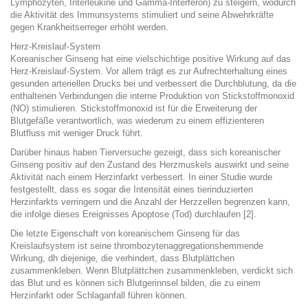
Lymphozyten, Interleukine und Gamma-Interferon) zu steigern, wodurch
die Aktivität des Immunsystems stimuliert und seine Abwehrkräfte
gegen Krankheitserreger erhöht werden.
Herz-Kreislauf-System
Koreanischer Ginseng hat eine vielschichtige positive Wirkung auf das
Herz-Kreislauf-System. Vor allem trägt es zur Aufrechterhaltung eines
gesunden arteriellen Drucks bei und verbessert die Durchblutung, da die
enthaltenen Verbindungen die interne Produktion von Stickstoffmonoxid
(NO) stimulieren. Stickstoffmonoxid ist für die Erweiterung der
Blutgefäße verantwortlich, was wiederum zu einem effizienteren
Blutfluss mit weniger Druck führt.
Darüber hinaus haben Tierversuche gezeigt, dass sich koreanischer
Ginseng positiv auf den Zustand des Herzmuskels auswirkt und seine
Aktivität nach einem Herzinfarkt verbessert. In einer Studie wurde
festgestellt, dass es sogar die Intensität eines tierinduzierten
Herzinfarkts verringern und die Anzahl der Herzzellen begrenzen kann,
die infolge dieses Ereignisses Apoptose (Tod) durchlaufen [2].
Die letzte Eigenschaft von koreanischem Ginseng für das
Kreislaufsystem ist seine thrombozytenaggregationshemmende
Wirkung, dh diejenige, die verhindert, dass Blutplättchen
zusammenkleben. Wenn Blutplättchen zusammenkleben, verdickt sich
das Blut und es können sich Blutgerinnsel bilden, die zu einem
Herzinfarkt oder Schlaganfall führen können.