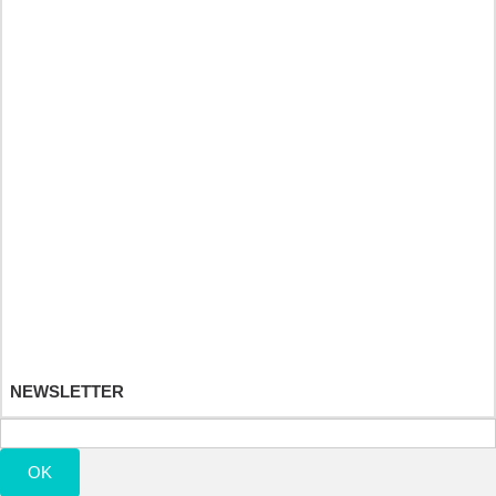
Byliny tinktury a éterické oleje
Heilkräuter und Fitnessdiät
Športové a výživové doplnky
Detské hračky
Ihr Kundenbereich
Ihre Bestellungen
Ihre Warenrücksendungen
Ihre Rückvergütungen
Ihre Adressen
Ihre persönlichen Daten
Ihre Gutscheine
NEWSLETTER
OK