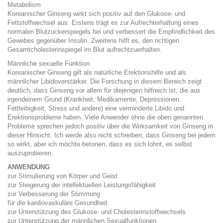
Metabolism
Koreanischer Ginseng wirkt sich positiv auf den Glukose- und
Fettstoffwechsel aus. Erstens trägt es zur Aufrechterhaltung eines
normalen Blutzuckerspiegels bei und verbessert die Empfindlichkeit des
Gewebes gegenüber Insulin. Zweitens hilft es, den richtigen
Gesamtcholesterinspiegel im Blut aufrechtzuerhalten.
Männliche sexuelle Funktion
Koreanischer Ginseng gilt als natürliche Erektionshilfe und als
männlicher Libidoverstärker. Die Forschung in diesem Bereich zeigt
deutlich, dass Ginseng vor allem für diejenigen hilfreich ist, die aus
irgendeinem Grund (Krankheit, Medikamente, Depressionen,
Fettleibigkeit, Stress und andere) eine verminderte Libido und
Erektionsprobleme haben. Viele Anwender ohne die oben genannten
Probleme sprechen jedoch positiv über die Wirksamkeit von Ginseng in
dieser Hinsicht. Ich werde also nicht schreiben, dass Ginseng bei jedem
so wirkt, aber ich möchte betonen, dass es sich lohnt, es selbst
auszuprobieren.
ANWENDUNG
zur Stimulierung von Körper und Geist
zur Steigerung der intellektuellen Leistungsfähigkeit
zur Verbesserung der Stimmung
für die kardiovaskuläre Gesundheit
zur Unterstützung des Glukose- und Cholesterinstoffwechsels
zur Unterstützung der männlichen Sexualfunktionen