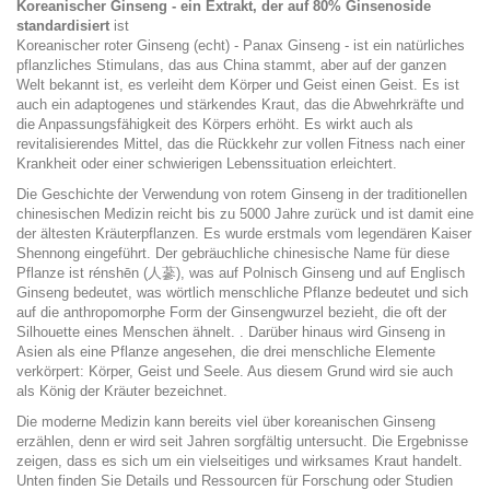
Koreanischer Ginseng - ein Extrakt, der auf 80% Ginsenoside
standardisiert
ist
Koreanischer roter Ginseng (echt) - Panax Ginseng - ist ein natürliches
pflanzliches Stimulans, das aus China stammt, aber auf der ganzen
Welt bekannt ist, es verleiht dem Körper und Geist einen Geist. Es ist
auch ein adaptogenes und stärkendes Kraut, das die Abwehrkräfte und
die Anpassungsfähigkeit des Körpers erhöht. Es wirkt auch als
revitalisierendes Mittel, das die Rückkehr zur vollen Fitness nach einer
Krankheit oder einer schwierigen Lebenssituation erleichtert.
Die Geschichte der Verwendung von rotem Ginseng in der traditionellen
chinesischen Medizin reicht bis zu 5000 Jahre zurück und ist damit eine
der ältesten Kräuterpflanzen. Es wurde erstmals vom legendären Kaiser
Shennong eingeführt. Der gebräuchliche chinesische Name für diese
Pflanze ist rénshēn (人蔘), was auf Polnisch Ginseng und auf Englisch
Ginseng bedeutet, was wörtlich menschliche Pflanze bedeutet und sich
auf die anthropomorphe Form der Ginsengwurzel bezieht, die oft der
Silhouette eines Menschen ähnelt. . Darüber hinaus wird Ginseng in
Asien als eine Pflanze angesehen, die drei menschliche Elemente
verkörpert: Körper, Geist und Seele. Aus diesem Grund wird sie auch
als König der Kräuter bezeichnet.
Die moderne Medizin kann bereits viel über koreanischen Ginseng
erzählen, denn er wird seit Jahren sorgfältig untersucht. Die Ergebnisse
zeigen, dass es sich um ein vielseitiges und wirksames Kraut handelt.
Unten finden Sie Details und Ressourcen für Forschung oder Studien