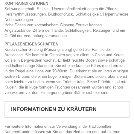
KONTRAINDIKATIONEN
Schwangerschaft, Stillzeit, Überempfindlichkeit gegen die Pflanze,
Herzrhythmusstörungen, Bluthochdruck, Schlaflosigkeit, Hyperthyreose.
Nebenwirkungen:
Hohe Dosen von koreanischem Ginseng-Extrakt können
Angstzustände, Zittern der Hände, Schlaflosigkeit, Reizungen und ein
Gefühl der Verstopfung verursachen.
PFLANZENEIGENSCHAFTEN
Koreanischer Ginseng (Panax ginseng) gehört zur Familie der
Araliaceae. Sie kommt in Ostasien vor, vor allem in China und Korea,
wo sie in Bergwäldern wächst. Er liebt feuchte Böden sowie schattige
und halbschattige Standorte. Sie ist eine krautige Pflanze und erreicht
in der Regel eine Höhe von 70-80cm. Du erkennst sie an ihren winzigen
weißen Blüten, die einen kugelförmigen Blütenstand bilden, aber sie ist
noch leichter zu finden, wenn sie Früchte trägt. Seine Früchte sind rote
Kugeln, die in kugelförmigen Früchten gesammelt wurden und schon
von weitem vor dem Hintergrund grüner Blätter sichtbar sind.
INFORMATIONEN ZU KRÄUTERN
Für weitere Informationen zur Verwendung in der traditionellen
Naturheilkunde müssen wir Sie auf das Herbarium oder auf externe